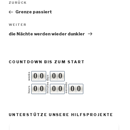
ZURÜCK
Vorheriger
Navigation
Beitrag
Grenze passiert
WEITER
Nächster
Beitrag
die Nächte werden wieder dunkler
COUNTDOWN BIS ZUM START
0
0
0
0
weeks
days
minutes
seconds
0
0
0
0
0
0
hours
UNTERSTÜTZE UNSERE HILFSPROJEKTE