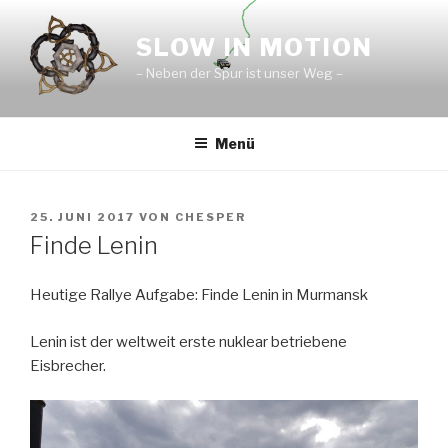
Zum
Inhalt
SLOW IN MOTION
springen
– Neben der Spur ist unser Weg –
Menü
VERÖFFENTLICHT
25. JUNI 2017
VON
CHESPER
AM
Finde Lenin
Heutige Rallye Aufgabe: Finde Lenin in Murmansk
Lenin ist der weltweit erste nuklear betriebene
Eisbrecher.